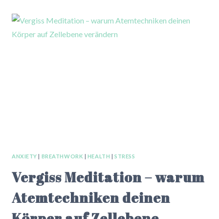
MEANT
TO
BUILD
ALONE:
WHY
BOLD
WOMEN
ARE
DITCHING
BURNOUT
FOR
BREATHWORK
RETREATS
ANXIETY
|
BREATHWORK
|
HEALTH
|
STRESS
Vergiss Meditation – warum
Atemtechniken deinen
Körper auf Zellebene