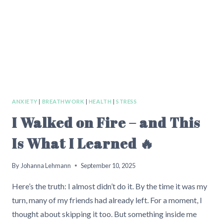
UND
AUSDAUERNDER
WIRST
ANXIETY
|
BREATHWORK
|
HEALTH
|
STRESS
I Walked on Fire – and This
Is What I Learned 🔥
By
Johanna Lehmann
September 10, 2025
Here’s the truth: I almost didn’t do it. By the time it was my
turn, many of my friends had already left. For a moment, I
thought about skipping it too. But something inside me