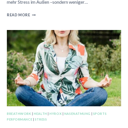
mehr Stress im Außen –sondern weniger…
WARUM
READ MORE
VIELE
MENSCHEN
IM
ALTER
SCHNELLER
GESTRESST
SIND
BREATHWORK
|
HEALTH
|
HYROX
|
NASENATMUNG
|
SPORTS
PERFORMANCE
|
STRESS