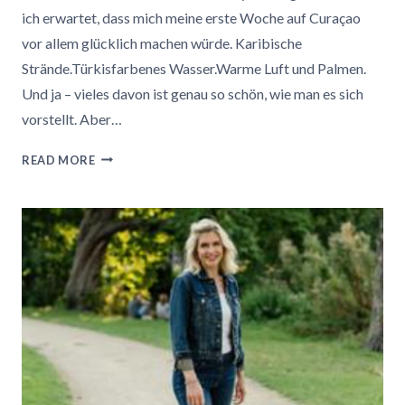
ich erwartet, dass mich meine erste Woche auf Curaçao
vor allem glücklich machen würde. Karibische
Strände.Türkisfarbenes Wasser.Warme Luft und Palmen.
Und ja – vieles davon ist genau so schön, wie man es sich
vorstellt. Aber…
DER
READ MORE
OZEAN
ATMET
FÜR
UNS
–
WARUM
MICH
MEINE
ERSTE
WOCHE
IN
DER