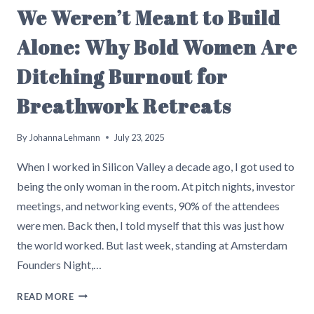
We Weren’t Meant to Build
Alone: Why Bold Women Are
Ditching Burnout for
Breathwork Retreats
By
Johanna Lehmann
July 23, 2025
When I worked in Silicon Valley a decade ago, I got used to
being the only woman in the room. At pitch nights, investor
meetings, and networking events, 90% of the attendees
were men. Back then, I told myself that this was just how
the world worked. But last week, standing at Amsterdam
Founders Night,…
WE
READ MORE
WEREN’T