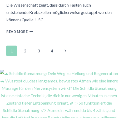
Die Wissenschaft zeigt, dass durch Fasten auch
entstehende Krebszellen möglicherweise gestoppt werden
können (Quelle: USC…
RESET
READ MORE
YOUR
BODY
Page
&
Next
1
2
3
4
MIND:
navigation
Page
HOW
BREATHWORK
SUPERCHARGES
YOUR
FAST