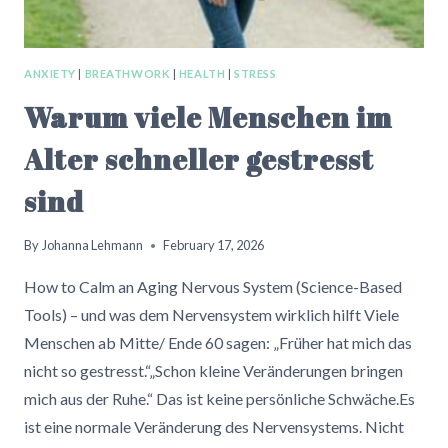
KARIBIK
TRAURIG
GEMACHT
ANXIETY
|
BREATHWORK
|
HEALTH
|
STRESS
HAT
Warum viele Menschen im
Alter schneller gestresst
sind
By
Johanna Lehmann
February 17, 2026
How to Calm an Aging Nervous System (Science-Based
Tools) – und was dem Nervensystem wirklich hilft Viele
Menschen ab Mitte/ Ende 60 sagen: „Früher hat mich das
nicht so gestresst.“„Schon kleine Veränderungen bringen
mich aus der Ruhe.“ Das ist keine persönliche Schwäche.Es
ist eine normale Veränderung des Nervensystems. Nicht