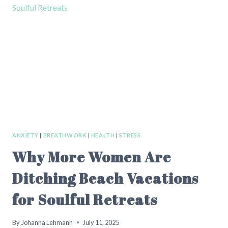
ATEMTECHNIKEN
DEINEN
KÖRPER
AUF
ZELLEBENE
VERÄNDERN
ANXIETY
|
BREATHWORK
|
HEALTH
|
STRESS
Why More Women Are
Ditching Beach Vacations
for Soulful Retreats
By
Johanna Lehmann
July 11, 2025