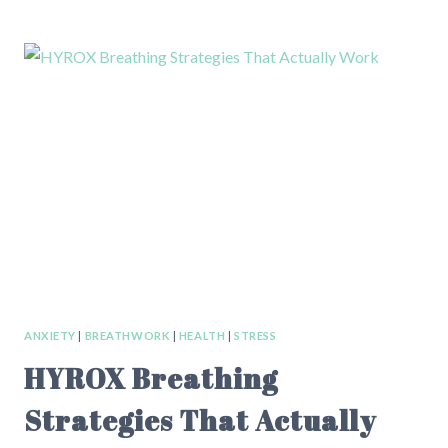
ANGST
NACH
DER
GEBURT?
WAS
GEHIRN,
HORMONE
UND
SCHLAF
DAMIT
ZU
TUN
HABEN
ANXIETY
|
BREATHWORK
|
HEALTH
|
STRESS
HYROX Breathing
Strategies That Actually