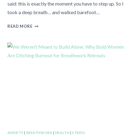
said: this is exactly the moment you have to step up. So I
took a deep breath… and walked barefoot…
I
READ MORE
WALKED
ON
FIRE
–
AND
THIS
IS
WHAT
I
LEARNED
🔥
ANXIETY
|
BREATHWORK
|
HEALTH
|
STRESS