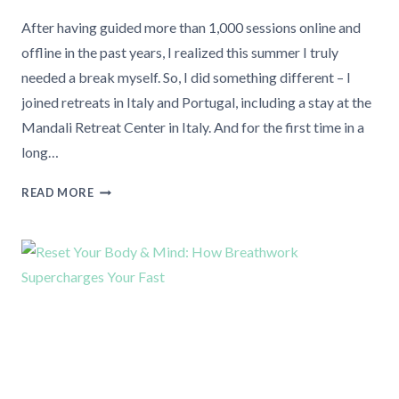
After having guided more than 1,000 sessions online and
offline in the past years, I realized this summer I truly
needed a break myself. So, I did something different – I
joined retreats in Italy and Portugal, including a stay at the
Mandali Retreat Center in Italy. And for the first time in a
long…
WHY
READ MORE
MORE
WOMEN
ARE
DITCHING
BEACH
VACATIONS
FOR
SOULFUL
RETREATS