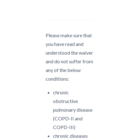
Gutschein
BASKET
quantity
Please make sure that
you have read and
understood the waiver
and do not suffer from
any of the below
conditions:
chronic
obstructive
pulmonary disease
(COPD-II and
COPD-III)
chronic diseases