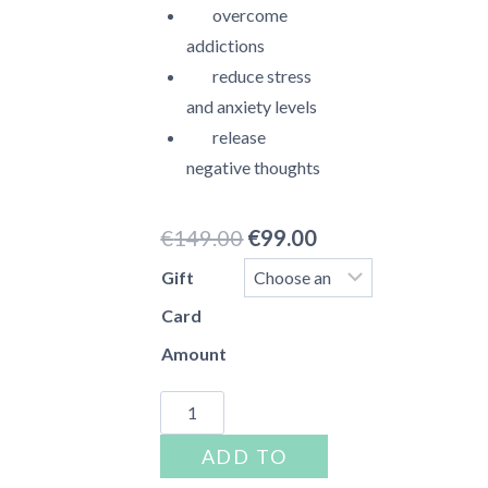
overcome
addictions
reduce stress
and anxiety levels
release
negative thoughts
Original
Current
€
149.00
€
99.00
price
price
Gift
was:
is:
Card
€149.00.
€99.00.
Amount
Gift
Card
ADD TO
/