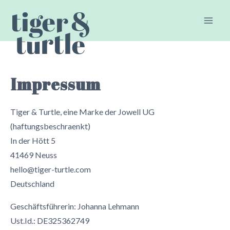
Skip
to
content
Impressum
Tiger & Turtle, eine Marke der Jowell UG
(haftungsbeschraenkt)
In der Hött 5
41469 Neuss
hello@tiger-turtle.com
Deutschland
Geschäftsführerin: Johanna Lehmann
Ust.Id.: DE325362749