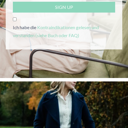
SIGN UP
Ich habe die
Kontraindikationen gelesen und
verstanden
(siehe Buch oder FAQ)