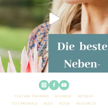
TEACHER TRAINING
BUSINESS
RETREAT
TESTIMONIALS
BLOG
BOOK
RESOURCES